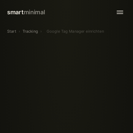
smart
minimal
Start
›
Tracking
›
Google Tag Manager einrichten