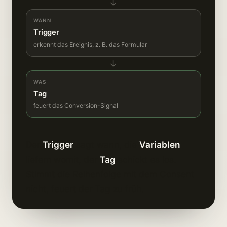
→
WANN
Trigger
erkennt das Ereignis, z. B. das Formular
→
WAS
Tag
feuert das Conversion-Signal
Der
Trigger
sagt wann, die
Variablen
liefern womit, der
Tag
schickt es los.
Stimmt die Reihenfolge mit dem Consent
nicht, feuert der Tag zu früh.