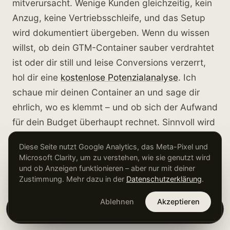
mitverursacht. Wenige Kunden gleichzeitig, kein
Anzug, keine Vertriebsschleife, und das Setup
wird dokumentiert übergeben. Wenn du wissen
willst, ob dein GTM-Container sauber verdrahtet
ist oder dir still und leise Conversions verzerrt,
hol dir eine
kostenlose Potenzialanalyse
. Ich
schaue mir deinen Container an und sage dir
ehrlich, wo es klemmt – und ob sich der Aufwand
für dein Budget überhaupt rechnet. Sinnvoll wird
das in der Regel ab rund 10.000 Euro
Diese Seite nutzt Google Analytics, das Meta-Pixel und
monatlichem Werbebudget.
Microsoft Clarity, um zu verstehen, wie sie genutzt wird
und ob Anzeigen funktionieren – aber nur mit deiner
Zustimmung. Mehr dazu in der
Datenschutzerklärung
.
Ablehnen
Akzeptieren
×
Kostenlose Potenzialanalyse →