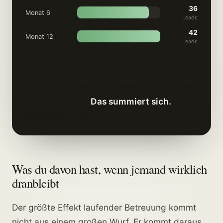
36
Monat 6
Leads
42
Monat 12
Leads
Kein großer Wurf, sondern jeden Monat
ein paar Prozent verschwendetes Budget
umgeschichtet.
Das summiert sich.
(Illustratives Beispiel.)
Was du davon hast, wenn jemand wirklich
dranbleibt
Der größte Effekt laufender Betreuung kommt
nicht aus einem großen Wurf. Er kommt daraus,