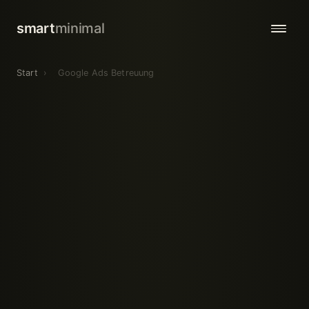
smart
minimal
Start
›
Google Ads Betreuung