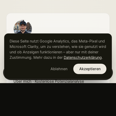
GESCHRIEBEN VON
Diese Seite nutzt Google Analytics, das Meta-Pixel und
Sergej Markwart
Microsoft Clarity, um zu verstehen, wie sie genutzt wird
und ob Anzeigen funktionieren – aber nur mit deiner
Fullstack-Marketer & Google-Ads-Freelancer aus
Zustimmung. Mehr dazu in der
Datenschutzerklärung
.
Rheine · seit über 15 Jahren auf hochpreisige,
erklärungsbedürftige Produkte spezialisiert
Ablehnen
Akzeptieren
×
Kostenlose Potenzialanalyse →
(Warenkörbe von 10.000 bis 50.000 €).
Über mich
·
Kostenlose Potenzialanalyse