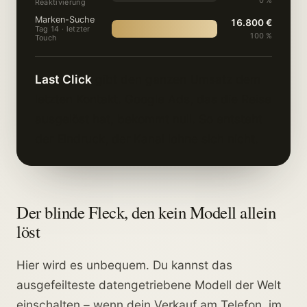
0 %
Reaktivierung
Marken-Suche
16.800 €
Tag 14 · letzter
100 %
Touch
Last Click
gibt den ganzen Umsatz dem
letzten Kontakt. Google Ads, das die Reise
ausgelöst hat, bekommt null. So entsteht
der Eindruck, der Kanal lohne sich nicht.
Der blinde Fleck, den kein Modell allein
löst
Hier wird es unbequem. Du kannst das
ausgefeilteste datengetriebene Modell der Welt
einschalten – wenn dein Verkauf am Telefon, im