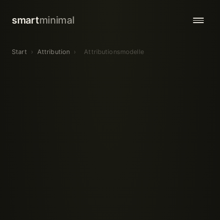
smart
minimal
Start
›
Attribution
›
Attributionsmodelle