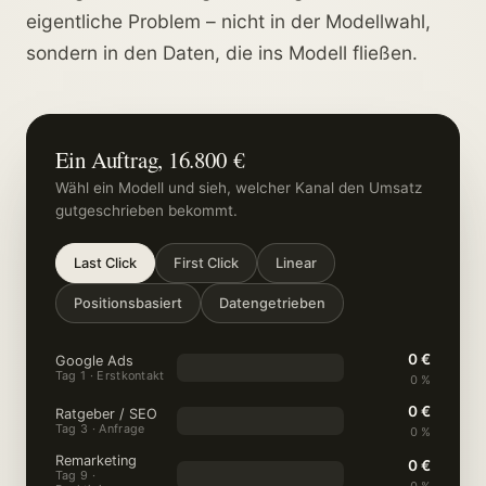
eigentliche Problem – nicht in der Modellwahl,
sondern in den Daten, die ins Modell fließen.
Ein Auftrag, 16.800 €
Wähl ein Modell und sieh, welcher Kanal den Umsatz
gutgeschrieben bekommt.
Last Click
First Click
Linear
Positionsbasiert
Datengetrieben
0 €
Google Ads
Tag 1 · Erstkontakt
0 %
0 €
Ratgeber / SEO
Tag 3 · Anfrage
0 %
Remarketing
0 €
Tag 9 ·