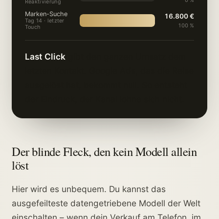
0 %
Reaktivierung
Marken-Suche
16.800 €
Tag 14 · letzter
100 %
Touch
Last Click
gibt den ganzen Umsatz dem
letzten Kontakt. Google Ads, das die Reise
ausgelöst hat, bekommt null. So entsteht
der Eindruck, der Kanal lohne sich nicht.
Der blinde Fleck, den kein Modell allein
löst
Hier wird es unbequem. Du kannst das
ausgefeilteste datengetriebene Modell der Welt
einschalten – wenn dein Verkauf am Telefon, im