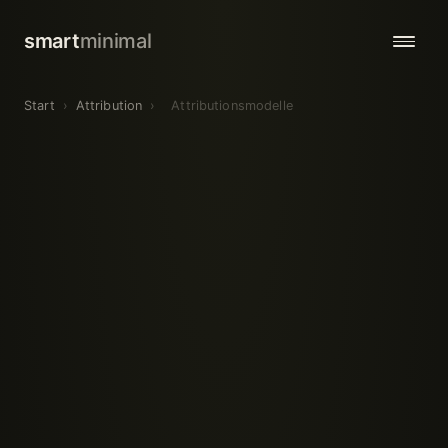
smart
minimal
Start
›
Attribution
›
Attributionsmodelle