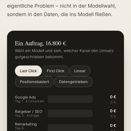
eigentliche Problem – nicht in der Modellwahl,
sondern in den Daten, die ins Modell fließen.
Ein Auftrag, 16.800 €
Wähl ein Modell und sieh, welcher Kanal den Umsatz
gutgeschrieben bekommt.
Last Click
First Click
Linear
Positionsbasiert
Datengetrieben
0 €
Google Ads
Tag 1 · Erstkontakt
0 %
0 €
Ratgeber / SEO
Tag 3 · Anfrage
0 %
Remarketing
0 €
Tag 9 ·